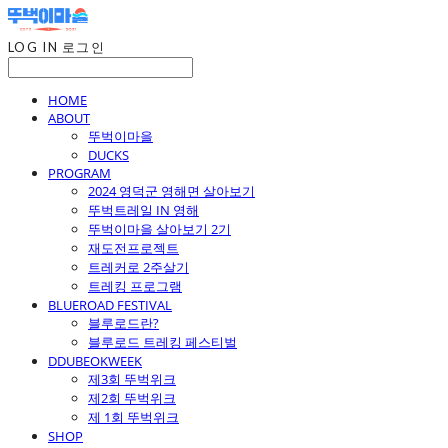
LOG IN
로그인
HOME
ABOUT
뚜벅이마을
DUCKS
PROGRAM
2024 영덕군 영해면 살아보기
뚜벅트레일 IN 영해
뚜벅이마을 살아보기 2기
재도전프로젝트
트레커로 2주살기
트레킹 프로그램
BLUEROAD FESTIVAL
블루로드란?
블루로드 트레킹 페스티벌
DDUBEOKWEEK
제3회 뚜벅위크
제2회 뚜벅위크
제 1회 뚜벅위크
SHOP