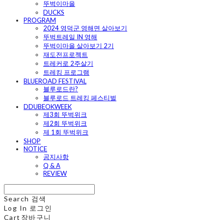
뚜벅이마을
DUCKS
PROGRAM
2024 영덕군 영해면 살아보기
뚜벅트레일 IN 영해
뚜벅이마을 살아보기 2기
재도전프로젝트
트레커로 2주살기
트레킹 프로그램
BLUEROAD FESTIVAL
블루로드란?
블루로드 트레킹 페스티벌
DDUBEOKWEEK
제3회 뚜벅위크
제2회 뚜벅위크
제 1회 뚜벅위크
SHOP
NOTICE
공지사항
Q & A
REVIEW
Search
검색
Log In
로그인
Cart
장바구니