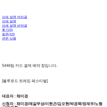
상세 설명 머리글
상세 설명
상세 설명 바닥글
후기(0)
질문(10)
관련 상품
5446팀 카드 결제 예약 창입니다.
[블루로드 트레킹 페스티벌]
대표자 : 채미경
신청자 : 채미경/제갈무성/이현곤/김오현/박경묵/정재우/노형