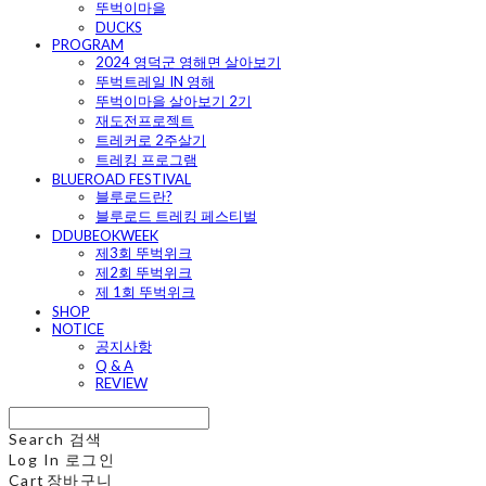
뚜벅이마을
DUCKS
PROGRAM
2024 영덕군 영해면 살아보기
뚜벅트레일 IN 영해
뚜벅이마을 살아보기 2기
재도전프로젝트
트레커로 2주살기
트레킹 프로그램
BLUEROAD FESTIVAL
블루로드란?
블루로드 트레킹 페스티벌
DDUBEOKWEEK
제3회 뚜벅위크
제2회 뚜벅위크
제 1회 뚜벅위크
SHOP
NOTICE
공지사항
Q & A
REVIEW
Search
검색
Log In
로그인
Cart
장바구니